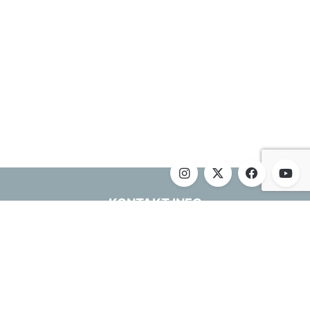
KONTAKT INFO
Telefon
:
+381 32404040
Email
:
inko@metalac.com
granmatrix@metalac.com