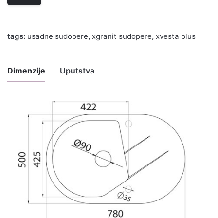
tags:
usadne sudopere
,
xgranit sudopere
,
xvesta plus
Dimenzije
Uputstva
Uputstvo za
održavanje i
Preuzmite ovde
upotrebu
Uputstvo za
Preuzmite ovde
montažu
Ugradne
mere u
Preuzmite ovde
DWG