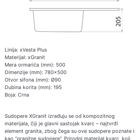
formatu
Linija: xVesta Plus
Materijal: xGranit
Mera ormarića (mm): 500
Dimenzije (mm): 780×500
Otvor sifona (mm): Ø90
Dubina korita (mm): 195
Boja: Crna
Sudopere XGranit izrađuju se od kompozitnog
materijala, čiji je glavni sastojak kvarc – najtvrđi
element granita, zbog čega su ove sudopere poznate i
kao “granitne sudopere”. Prirodni materijal kvarc, koji