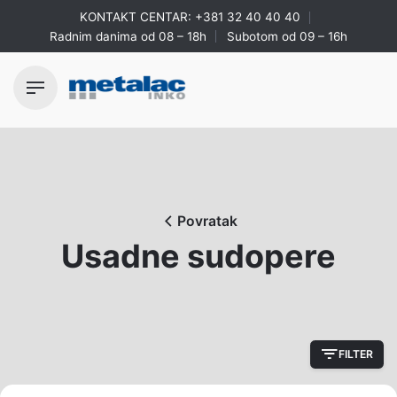
Skip
KONTAKT CENTAR:
+381 32 40 40 40
to
Radnim danima od 08 – 18h
Subotom od 09 – 16h
content
Povratak
Usadne sudopere
FILTER