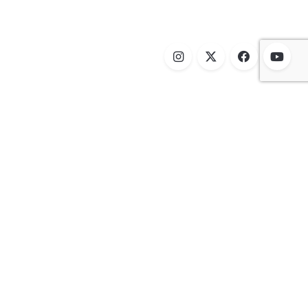
aki proizvod je prošao strogu inspekciju kvaliteta da bi