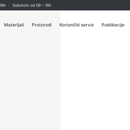
18h
Subotom od 09 – 16h
Materijali
Proizvodi
Korisnički servis
Publikacije