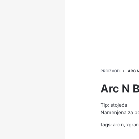
PROIZVODI
ARC N
Arc N 
Tip: stojeća
Namenjena za boj
tags:
arc n
,
xgran