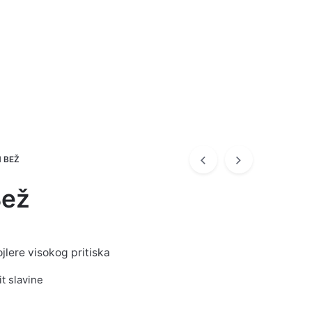
 BEŽ
Bež
lere visokog pritiska
it slavine