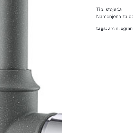
Tip: stojeća
Namenjena za boj
tags:
arc n
,
xgran