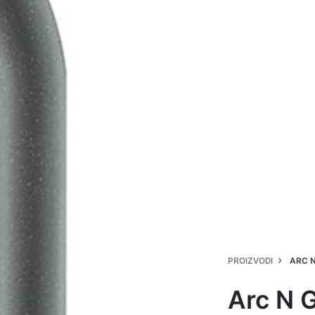
PROIZVODI
ARC N
Arc N G