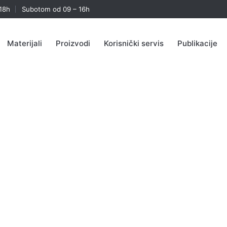
18h
Subotom od 09 – 16h
Materijali
Proizvodi
Korisnički servis
Publikacije